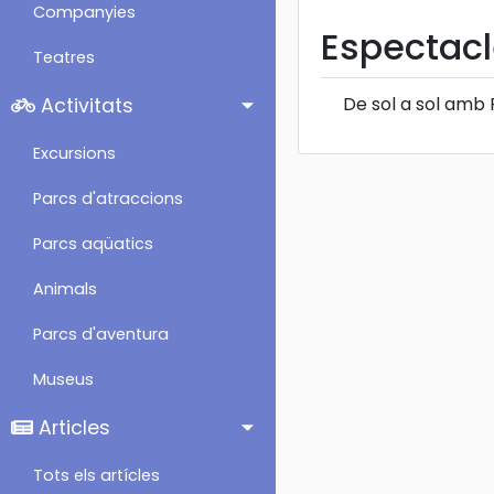
Companyies
Espectacl
Teatres
De sol a sol amb 
Activitats
Excursions
Parcs d'atraccions
Parcs aqüatics
Animals
Parcs d'aventura
Museus
Articles
Tots els artícles