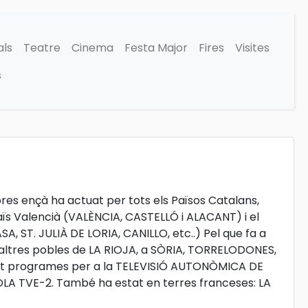
als
Teatre
Cinema
Festa Major
Fires
Visites
s
hores ençà ha actuat per tots els Països Catalans,
Païs Valencià (VALÈNCIA, CASTELLÓ i ALACANT) i el
 ST. JULIÀ DE LORIA, CANILLO, etc..) Pel que fa a
altres pobles de LA RIOJA, a SÒRIA, TORRELODONES,
 set programes per a la TELEVISIÓ AUTONÒMICA DE
OLA TVE-2. També ha estat en terres franceses: LA