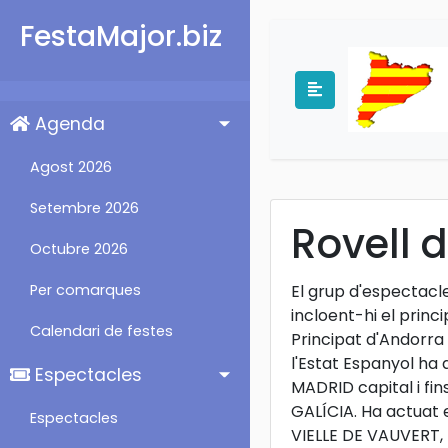
FestaMajor.biz
Agenda
Agost 2026
Setembre 2026
Rovell 
Octubre 2026
Per comarques
El grup d'espectacle
incloent-hi el princ
Calendari de festes
Principat d'Andorra
l'Estat Espanyol h
Espectacles
MADRID capital i f
GALÍCIA. Ha actuat 
Espectacles
VIELLE DE VAUVERT,