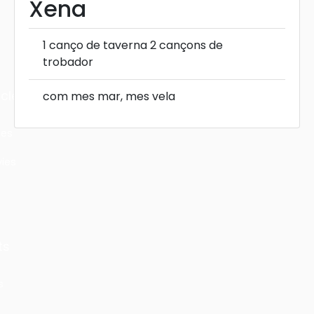
Xena
1 canço de taverna 2 cançons de
trobador
cles
com mes mar, mes vela
les
ies
ts
s