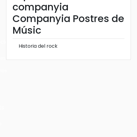
companyia
Companyia Postres de
Músic
cles
Historia del rock
les
ies
ts
s