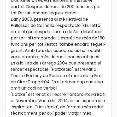
Muntaner on es va mantenir 8 mesos en
cartell. Despres de més de 200 funcions per
tot l'estat, encara segueix girant.
L'any 2000, presenta al IXè Festival de
Pallassos de Cornellà l'espectacle "Giulietta"
amb el que després torna a la Sala Muntaner
cles
per fer-hi temporada. Després de més de 150
funcions per tot l'estat, també encara segueix
les
girant. Amb tots dos espectacles ha recollit
varis premis a més de molt bones crítiques.
ies
Es a la Fira de Tàrrega 2004 que presenta el
tercer espectacle, "Hatzàrdia", estrenat al
Teatre Fortuny de Reus en el marc de la Fira
de Circ-Trapezi 04. Es el primer cop que juga
amb un codi no verbal.
ts
"L'atzar" estrenat al Teatre Tantarantana BCN
al Novembre Vaca del 2004, es un espectacle
s
inspirat en l´"Hatzàrdia", de format més reduit
tècnicament per així poder viatjar més