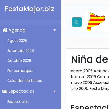
FestaMajor.biz
Agenda
Agost 2026
Setembre 2026
Niña de
Octubre 2026
Per comarques
enero 2006 Actuació
febrero 2006 Campa
Calendari de festes
mayo 2006 Asociació
julio 2006 Festa Ma
Espectacles
Espectacles
Espectacl