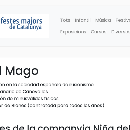
Tots
Infantil
Música
Festiv
Exposicions
Cursos
Diverso
l Mago
n en la sociedad española de ilusionismo
nario de Canovelles
n de minusválidos físicos
jor de Blanes (contratada para todos los años)
es de la companyia Niña de