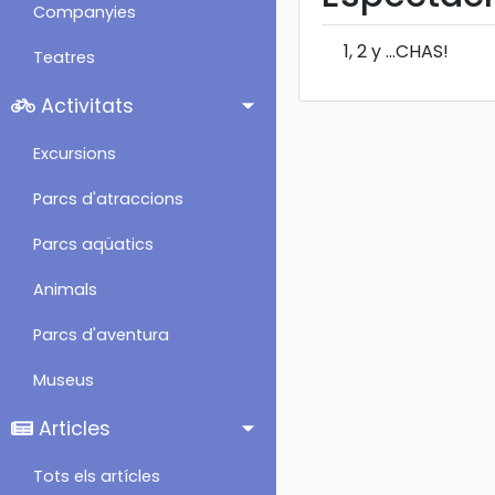
Companyies
1, 2 y ...CHAS!
Teatres
Activitats
Excursions
Parcs d'atraccions
Parcs aqüatics
Animals
Parcs d'aventura
Museus
Articles
Tots els artícles