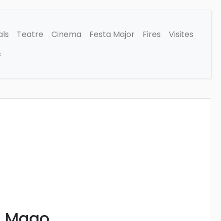
als
Teatre
Cinema
Festa Major
Fires
Visites
s
l Mago