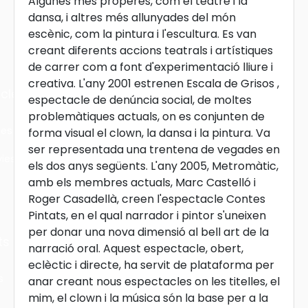
Algunes més properes, com el teatre i la
dansa, i altres més allunyades del món
escènic, com la pintura i l'escultura. Es van
creant diferents accions teatrals i artístiques
de carrer com a font d'experimentació lliure i
creativa. L'any 2001 estrenen Escala de Grisos ,
cles
espectacle de denúncia social, de moltes
problemàtiques actuals, on es conjunten de
les
forma visual el clown, la dansa i la pintura. Va
ser representada una trentena de vegades en
ies
els dos anys següents. L'any 2005, Metromàtic,
amb els membres actuals, Marc Castelló i
Roger Casadellà, creen l'espectacle Contes
Pintats, en el qual narrador i pintor s'uneixen
per donar una nova dimensió al bell art de la
ts
narració oral. Aquest espectacle, obert,
eclèctic i directe, ha servit de plataforma per
s
anar creant nous espectacles on les titelles, el
mim, el clown i la música són la base per a la