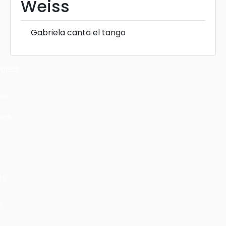
Weiss
Gabriela canta el tango
cles
les
ies
ts
s