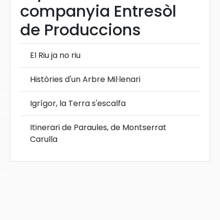
companyia Entresòl
de Produccions
El Riu ja no riu
cles
Històries d'un Arbre Mil·lenari
les
Igrígor, la Terra s'escalfa
ies
Itinerari de Paraules, de Montserrat
Carulla
ts
s