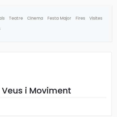
als
Teatre
Cinema
Festa Major
Fires
Visites
s
. Veus i Moviment