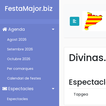
FestaMajor.biz
Agenda
Agost 2026
Setembre 2026
Divinas
Octubre 2026
Per comarques
Calendari de festes
Espectacl
Espectacles
Tapgea
Espectacles