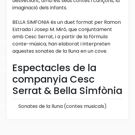
desvetllant, amb els seus contes i cançons, la
imaginació dels infants.
BELLA SIMFONIA és un duet format per Ramon
Estrada i Josep M. Miró, que conjuntament
amb Cesc Serrat, i a partir de la fórmula
cles
conte-música, han elaborat i interpreten
aquestes sonates de la lluna en un cove.
les
Espectacles de la
ies
companyia Cesc
Serrat & Bella Simfònia
ts
Sonates de la lluna (contes musicals)
s