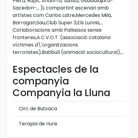
Piera, Rupit, Andorra, Suïssa, Guadalajara-
Sacedon-,...)i, compartint escenari amb
artìstes com Carlos Latre,Mercedes Milà,
Barragan,Sau,Club Super 3,Els Lunnis,...
Col·laboracions amb Pallassos sense
fronteres,A.C.V.O.T. (associació catalana
cles
víctimes d\'organitzacions
terroristes),Batibull (animació sociocultural),...
les
Espectacles de la
ies
companyia
Companyia la Lluna
ts
Circ de Butxaca
Terapia de riure
s