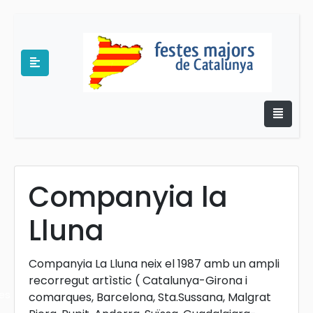
Companyia la
e
Lluna
Companyia La Lluna neix el 1987 amb un ampli
recorregut artìstic ( Catalunya-Girona i
es
comarques, Barcelona, Sta.Sussana, Malgrat