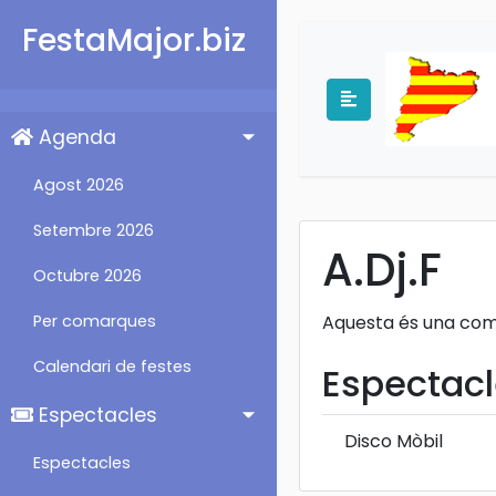
FestaMajor.biz
Agenda
Agost 2026
Setembre 2026
A.Dj.F
Octubre 2026
Per comarques
Aquesta és una comun
Calendari de festes
Espectacl
Espectacles
Disco Mòbil
Espectacles