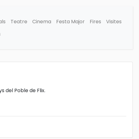
als
Teatre
Cinema
Festa Major
Fires
Visites
s
 del Poble de Flix.