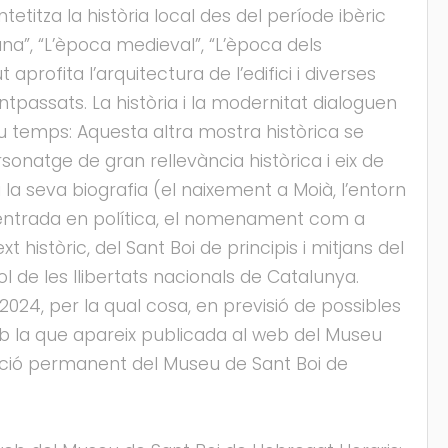
etitza la història local des del període ibèric
ana”, “L’època medieval”, “L’època dels
profita l’arquitectura de l’edifici i diverses
tpassats. La història i la modernitat dialoguen
eu temps: Aquesta altra mostra històrica se
sonatge de gran rellevància històrica i eix de
la seva biografia (el naixement a Moià, l’entorn
 l’entrada en política, el nomenament com a
històric, del Sant Boi de principis i mitjans del
l de les llibertats nacionals de Catalunya.
 2024, per la qual cosa, en previsió de possibles
b la que apareix publicada al web del Museu
sició permanent del Museu de Sant Boi de