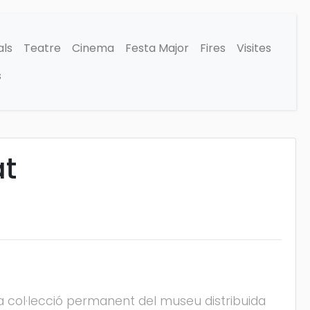
als
Teatre
Cinema
Festa Major
Fires
Visites
s
at
 la col·lecció permanent del museu distribuida