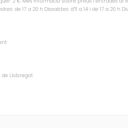
quer: 2 € Més informació sobre preus i entrades al 
res: de 17 a 20 h Dissabtes: d’11 a 14 i de 17 a 20 h D
ent
 de Llobregat