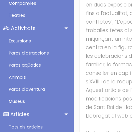
Companyies
en dues exposicions
fins a l’actualita
Teatres
conflictes”, “L’èpo
Activitats
troballes fetes al
mitjançant un inte
Excursions
centra en la figur
Parcs d'atraccions
les celebracions d
familiar, la forma
Parcs aqüatics
conseller en cap i
Animals
s.XVIII i de la re
Parcs d'aventura
Aquest article de 
modificacions pos
Museus
de Sant Boi de Ll
Articles
Llobregat al web 
Tots els artícles