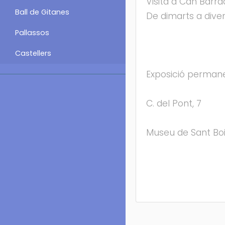
Visita a Can Barra
Ball de Gitanes
De dimarts a divend
Pallassos
Castellers
Exposició perman
C. del Pont, 7
Museu de Sant Boi