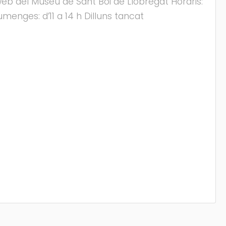
web del Museu de Sant Boi de Llobregat Horaris:
iumenges: d’11 a 14 h Dilluns tancat