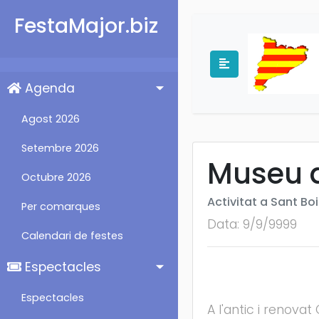
FestaMajor.biz
Agenda
Agost 2026
Setembre 2026
Museu d
Octubre 2026
Activitat a Sant Bo
Per comarques
Data: 9/9/9999
Calendari de festes
Espectacles
Espectacles
A l'antic i renova