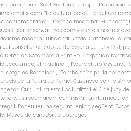
 permanents. Sant Boi: temps i espai: L’exposició sint
t, amb àmbits com: “La cultura ibera”, “La cultura rom
ca contemporània” i “L’època moderna”. El recorregut a
 subsòl per ensenyar-nos com vivien els nostres avan
riorisme modern i funcional. Rafael Casanova i el s
a del conseller en cap de Barcelona de l’any 1714, per
e l’Onze de Setembre a Sant Boi. L’exposició repassa 
ció acadèmica, el matrimoni, l’exercici professional,
 el setge de Barcelona). També se’ns parla del context 
cuperació de la figura de Rafael Casanova com a símbo
l'Agenda Cultural ha estat actualitzat el 3 de juny de
teriors, us recomanem contrastar la informació am
obregat. Podeu fer-ho seguint l'enllaç següent: Expo
del Museu de Sant Boi de Llobregat