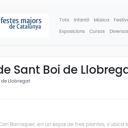
Tots
Infantil
Música
Festiv
Exposicions
Cursos
Diverso
e Sant Boi de Llobreg
i de Llobregat
t Can Barraquer, en un espai de tres plantes, s'ubica