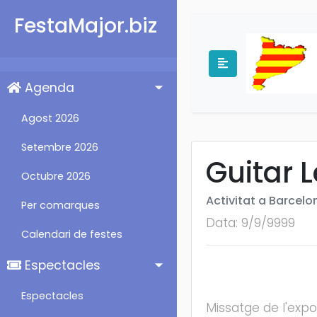
FestaMajor.biz
Agenda
Agost 2026
Setembre 2026
Guitar 
Octubre 2026
Activitat a Barcelo
Per comarques
Data: 9/9/9999
Calendari de festes
Espectacles
Espectacles
Missatge de l'expo