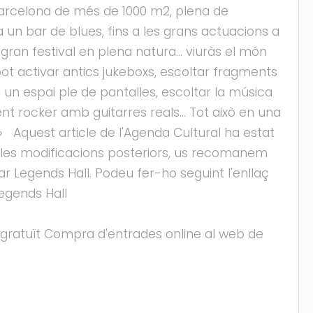
 Barcelona de més de 1000 m2, plena de
 un bar de blues, fins a les grans actuacions a
 gran festival en plena natura… viuràs el món
 activar antics jukeboxs, escoltar fragments
 un espai ple de pantalles, escoltar la música
ent rocker amb guitarres reals… Tot això en una
.» Aquest article de l'Agenda Cultural ha estat
ssibles modificacions posteriors, us recomanem
r Legends Hall. Podeu fer-ho seguint l'enllaç
egends Hall
s): gratuït Compra d'entrades online al web de