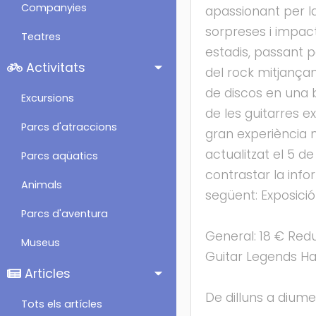
Companyies
apassionant per l
sorpreses i impact
Teatres
estadis, passant p
Activitats
del rock mitjança
de discos en una b
Excursions
de les guitarres e
Parcs d'atraccions
gran experiència m
actualitzat el 5 d
Parcs aqüatics
contrastar la info
Animals
següent: Exposici
Parcs d'aventura
General: 18 € Redu
Museus
Guitar Legends Ha
Articles
De dilluns a diumen
Tots els artícles