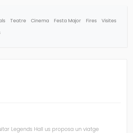
als
Teatre
Cinema
Festa Major
Fires
Visites
s
Guitar Legends Hall us proposa un viatge