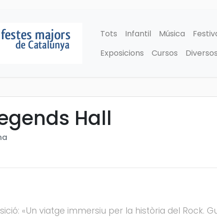
Tots
Infantil
Música
Festiv
Exposicions
Cursos
Diverso
Legends Hall
na
sició: «Un viatge immersiu per la història del Rock. 