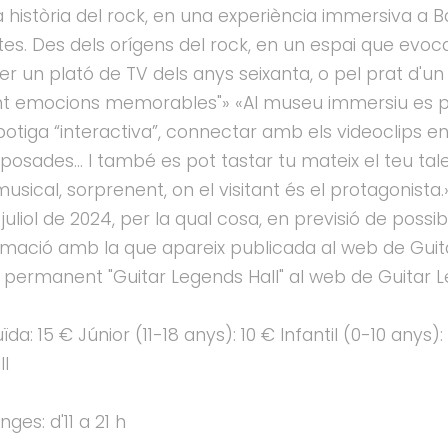
a història del rock, en una experiència immersiva a
es. Des dels orígens del rock, en un espai que evoca
er un plató de TV dels anys seixanta, o pel prat d'un
nt emocions memorables"» «Al museu immersiu es pot
otiga “interactiva”, connectar amb els videoclips en
xposades… I també es pot tastar tu mateix el teu tal
usical, sorprenent, on el visitant és el protagonista
e juliol de 2024, per la qual cosa, en previsió de po
rmació amb la que apareix publicada al web de Guita
ó permanent "Guitar Legends Hall" al web de Guitar L
ïda: 15 € Júnior (11-18 anys): 10 € Infantil (0-10 any
ll
ges: d'11 a 21 h