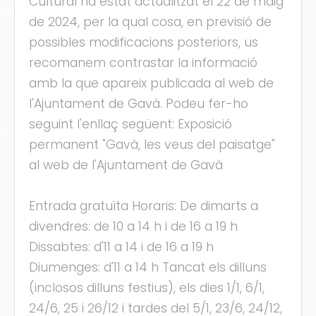
Cultural ha estat actualitzat el 22 de maig
ons
de 2024, per la qual cosa, en previsió de
possibles modificacions posteriors, us
recomanem contrastar la informació
amb la que apareix publicada al web de
l'Ajuntament de Gavà. Podeu fer-ho
seguint l'enllaç següent: Exposició
ra
permanent "Gavà, les veus del paisatge"
al web de l'Ajuntament de Gavà
Entrada gratuïta Horaris: De dimarts a
divendres: de 10 a 14 h i de 16 a 19 h
Dissabtes: d'11 a 14 i de 16 a 19 h
Diumenges: d'11 a 14 h Tancat els dilluns
(inclosos dilluns festius), els dies 1/1, 6/1,
24/6, 25 i 26/12 i tardes del 5/1, 23/6, 24/12,