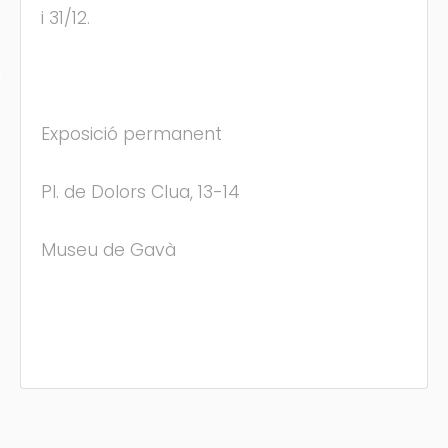
i 31/12.
s
Exposició permanent
Pl. de Dolors Clua, 13-14
Museu de Gavà