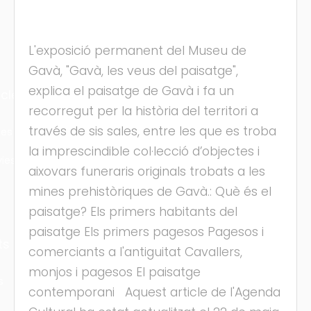
L'exposició permanent del Museu de
Gavà, "Gavà, les veus del paisatge",
explica el paisatge de Gavà i fa un
cles
recorregut per la història del territori a
través de sis sales, entre les que es troba
les
la imprescindible col·lecció d’objectes i
ies
aixovars funeraris originals trobats a les
mines prehistòriques de Gavà.: Què és el
paisatge? Els primers habitants del
paisatge Els primers pagesos Pagesos i
ts
comerciants a l'antiguitat Cavallers,
monjos i pagesos El paisatge
s
contemporani Aquest article de l'Agenda