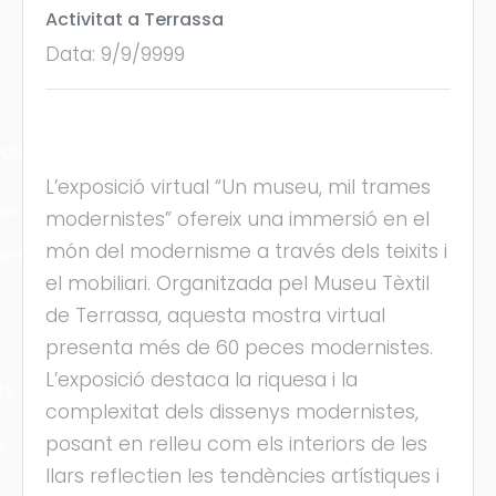
Activitat a Terrassa
Data: 9/9/9999
cles
L’exposició virtual “Un museu, mil trames
les
modernistes” ofereix una immersió en el
món del modernisme a través dels teixits i
ies
el mobiliari. Organitzada pel Museu Tèxtil
de Terrassa, aquesta mostra virtual
presenta més de 60 peces modernistes.
L’exposició destaca la riquesa i la
ts
complexitat dels dissenys modernistes,
posant en relleu com els interiors de les
s
llars reflectien les tendències artístiques i