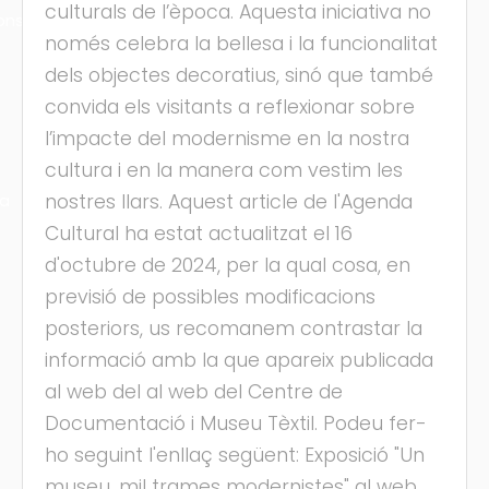
culturals de l’època. Aquesta iniciativa no
ons
només celebra la bellesa i la funcionalitat
dels objectes decoratius, sinó que també
convida els visitants a reflexionar sobre
l’impacte del modernisme en la nostra
cultura i en la manera com vestim les
nostres llars. Aquest article de l'Agenda
ra
Cultural ha estat actualitzat el 16
d'octubre de 2024, per la qual cosa, en
previsió de possibles modificacions
posteriors, us recomanem contrastar la
informació amb la que apareix publicada
al web del al web del Centre de
Documentació i Museu Tèxtil. Podeu fer-
ho seguint l'enllaç següent: Exposició "Un
museu, mil trames modernistes" al web