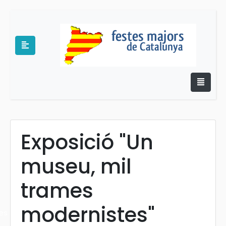
Exposició "Un
e
museu, mil
trames
modernistes"
es