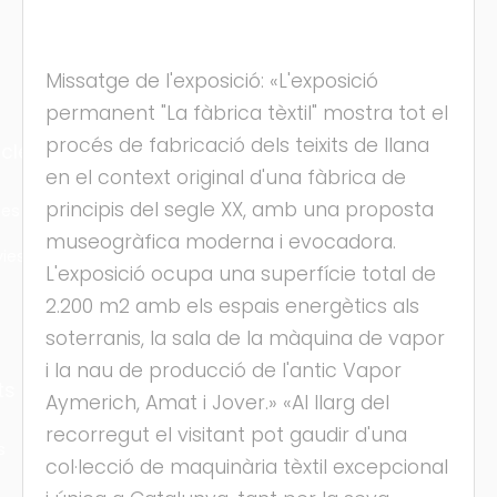
Missatge de l'exposició: «L'exposició
permanent "La fàbrica tèxtil" mostra tot el
procés de fabricació dels teixits de llana
cles
en el context original d'una fàbrica de
principis del segle XX, amb una proposta
les
museogràfica moderna i evocadora.
ies
L'exposició ocupa una superfície total de
2.200 m2 amb els espais energètics als
soterranis, la sala de la màquina de vapor
i la nau de producció de l'antic Vapor
ts
Aymerich, Amat i Jover.» «Al llarg del
recorregut el visitant pot gaudir d'una
s
col·lecció de maquinària tèxtil excepcional