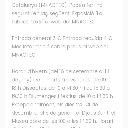
Catalunya (MNACTEC). Podeu fer-ho
seguint l'enllaç següent: Exposició "La
fàbrica tèxtil" al web del MNACTEC
s
Entrada general 6 € Entrada reduïda 4 €
Més informació sobre preus al web del
MNACTEC
Horari d'hivern (del 16 de setembre al 14
de juny) De dimarts a divendres: de 09 a
18 h Dissabtes: de 10 a 14.30 h i de 15.30 a
19.30 h Diumenges i festius: de 10 a 14.30 h
Excepcionalment, els dies 24 i 31 de
desembre, el 5 de gener i el Dijous Sant, el
Museu obre de les 100 a les 14.30 h. Horari