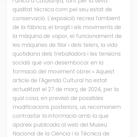
i única a Catalunya, tant per la seva
ons
qualitat tècnica com pel seu estat de
conservació. L'exposició recrea l'ambient
de la fàbrica, el brogit i els moviments de
la màquina de vapor, el funcionament de
les màquines de filar i dels telers, la vida
quotidiana dels treballadors i les tensions
ra
socials que van desembocar en la
formació del moviment obrer.» Aquest
article de l'Agenda Cultural ha estat
actualitzat el 27 de març de 2024, per la
qual cosa, en previsió de possibles
modificacions posteriors, us recomanem
contrastar la informació amb la que
apareix publicada al web del Museu
Nacional de la Ciència i la Tècnica de