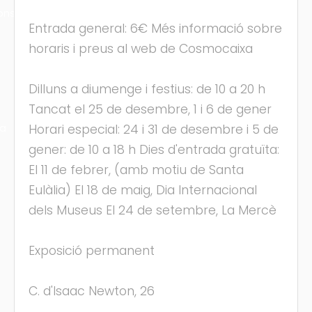
ons
Entrada general: 6€ Més informació sobre
horaris i preus al web de Cosmocaixa
Dilluns a diumenge i festius: de 10 a 20 h
Tancat el 25 de desembre, 1 i 6 de gener
ra
Horari especial: 24 i 31 de desembre i 5 de
gener: de 10 a 18 h Dies d'entrada gratuïta:
El 11 de febrer, (amb motiu de Santa
Eulàlia) El 18 de maig, Dia Internacional
dels Museus El 24 de setembre, La Mercè
Exposició permanent
C. d'Isaac Newton, 26